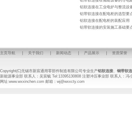
铝带软连接在储能设备的导电
铝软连接在工业电炉与整流设
铝带软连接在配电柜的选型要
铝软连接在配电柜的装配应用
铝带软连接的安装施工基础要
主页导航
|
关于我们
|
新闻动态
|
产品展示
|
资质荣誉
Copyright(C)无锡市新宸通用零部件制造有限公司专业生产
铝软连接
、
铜带软
新能源事业部 联系人：吴宸毓 Tel:13395130808 注塑冲压事业部 联系人：冯小姐 T
网址:www.wxxinchen.com 邮箱：wj@wxxcty.com