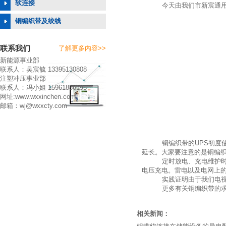
软连接
今天由我们市新宸通用零
铜编织带及绞线
联系我们
了解更多内容>>
新能源事业部
联系人：吴宸毓 13395130808
注塑冲压事业部
联系人：冯小姐 15961886195
网址:www.wxxinchen.com
邮箱：wj@wxxcty.com
铜编织带的UPS初度使用
延长。大家要注意的是铜编织
定时放电、充电维护时，要
电压充电。雷电以及电网上的
实践证明由于我们电视台的
更多有关铜编织带的求购事宜，
相关新闻：