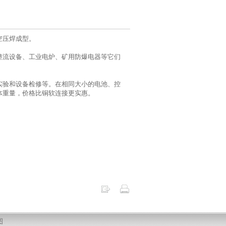
空压焊成型。
流设备、工业电炉、矿用防爆电器等它们
验和设备检修等。在相同大小的电池、控
体重量，价格比铜软连接更实惠。
图