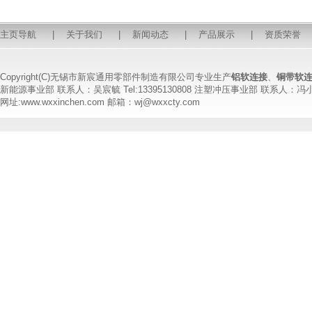
主页导航
|
关于我们
|
新闻动态
|
产品展示
|
资质荣誉
Copyright(C)无锡市新宸通用零部件制造有限公司专业生产
铝软连接
、
铜带软
新能源事业部 联系人：吴宸毓 Tel:13395130808 注塑冲压事业部 联系人：冯小姐 T
网址:www.wxxinchen.com 邮箱：wj@wxxcty.com