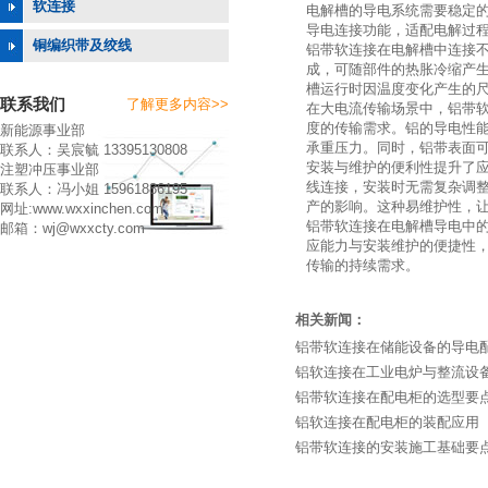
软连接
电解槽的导电系统需要稳定
导电连接功能，适配电解过
铜编织带及绞线
铝带软连接在电解槽中连接
成，可随部件的热胀冷缩产
槽运行时因温度变化产生的
联系我们
了解更多内容>>
在大电流传输场景中，铝带
度的传输需求。铝的导电性
新能源事业部
承重压力。同时，铝带表面
联系人：吴宸毓 13395130808
安装与维护的便利性提升了
注塑冲压事业部
线连接，安装时无需复杂调
联系人：冯小姐 15961886195
产的影响。这种易维护性，
网址:www.wxxinchen.com
铝带软连接在电解槽导电中
邮箱：wj@wxxcty.com
应能力与安装维护的便捷性
传输的持续需求。
相关新闻：
铝带软连接在储能设备的导电
铝软连接在工业电炉与整流设
铝带软连接在配电柜的选型要
铝软连接在配电柜的装配应用
铝带软连接的安装施工基础要