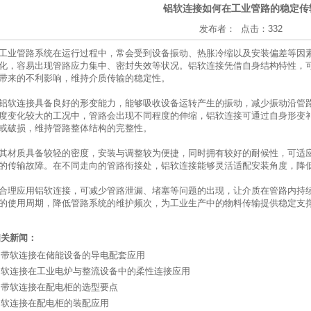
铝软连接如何在工业管路的稳定传
发布者： 点击：332
工业管路系统在运行过程中，常会受到设备振动、热胀冷缩以及安装偏差等因
化，容易出现管路应力集中、密封失效等状况。
铝软连接
凭借自身结构特性，
带来的不利影响，维持介质传输的稳定性。
铝软连接具备良好的形变能力，能够吸收设备运转产生的振动，减少振动沿管
度变化较大的工况中，管路会出现不同程度的伸缩，铝软连接可通过自身形变
或破损，维持管路整体结构的完整性。
其材质具备较轻的密度，安装与调整较为便捷，同时拥有较好的耐候性，可适
的传输故障。在不同走向的管路衔接处，铝软连接能够灵活适配安装角度，降
合理应用铝软连接，可减少管路泄漏、堵塞等问题的出现，让介质在管路内持
的使用周期，降低管路系统的维护频次，为工业生产中的物料传输提供稳定支
相关新闻：
铝带软连接在储能设备的导电配套应用
铝软连接在工业电炉与整流设备中的柔性连接应用
铝带软连接在配电柜的选型要点
铝软连接在配电柜的装配应用