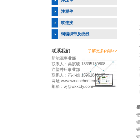
冲压件
注塑件
软连接
铜编织带及绞线
联系我们
了解更多内容>>
新能源事业部
联系人：吴宸毓 13395130808
注塑冲压事业部
联系人：冯小姐 15961886195
网址:www.wxxinchen.com
邮箱：wj@wxxcty.com