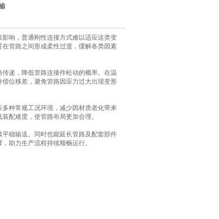
输
素影响，普通刚性连接方式难以适应这类变
可在管路之间形成柔性过渡，缓解各类因素
路传递，降低管路连接件松动的概率。在温
补偿位移差，避免管路因应力过大出现变形
应多种常规工况环境，减少因材质老化带来
低装配难度，使管路布局更加合理。
续平稳输送。同时也能延长管路及配套部件
撑，助力生产流程持续顺畅运行。