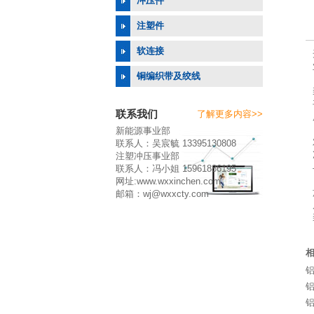
冲压件
注塑件
软连接
铜编织带及绞线
联系我们
了解更多内容>>
新能源事业部
联系人：吴宸毓 13395130808
注塑冲压事业部
联系人：冯小姐 15961886195
网址:www.wxxinchen.com
邮箱：wj@wxxcty.com