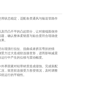
使用状态稳定，适配各类通风与输送管路作
以及凹凸不平的凸起部分，让对接端面保持
问题，确认整体柔韧度与贴合度符合现场使
效果。
要出现强行拉扯、扭曲或者挤压弯折的情
侧受力过大造成软连接变形，进而影响减震
路运行中产生的位移与震动幅度。
少外界因素对铝带材质造成侵蚀。完成装配
工况，留意软连接受力形变情况，及时调整
系统运行的平稳性。