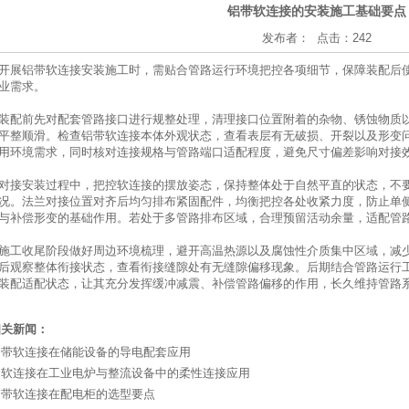
铝带软连接的安装施工基础要点
发布者： 点击：242
开展
铝带软连接
安装施工时，需贴合管路运行环境把控各项细节，保障装配后
业需求。
装配前先对配套管路接口进行规整处理，清理接口位置附着的杂物、锈蚀物质
平整顺滑。检查铝带软连接本体外观状态，查看表层有无破损、开裂以及形变
用环境需求，同时核对连接规格与管路端口适配程度，避免尺寸偏差影响对接
对接安装过程中，把控软连接的摆放姿态，保持整体处于自然平直的状态，不
况。法兰对接位置对齐后均匀排布紧固配件，均衡把控各处收紧力度，防止单
与补偿形变的基础作用。若处于多管路排布区域，合理预留活动余量，适配管
施工收尾阶段做好周边环境梳理，避开高温热源以及腐蚀性介质集中区域，减
后观察整体衔接状态，查看衔接缝隙处有无缝隙偏移现象。后期结合管路运行
装配适配状态，让其充分发挥缓冲减震、补偿管路偏移的作用，长久维持管路
相关新闻：
铝带软连接在储能设备的导电配套应用
铝软连接在工业电炉与整流设备中的柔性连接应用
铝带软连接在配电柜的选型要点