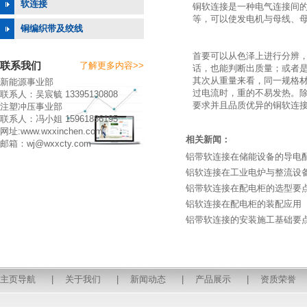
软连接
铜软连接是一种电气连接间
等，可以使发电机与母线、
铜编织带及绞线
首要可以从色泽上进行分辨
联系我们
了解更多内容>>
话，也能判断出质量；或者
其次从重量来看，同一规格
新能源事业部
过电流时，重的不易发热。
联系人：吴宸毓 13395130808
要求并且品质优异的铜软连
注塑冲压事业部
联系人：冯小姐 15961886195
网址:www.wxxinchen.com
相关新闻：
邮箱：wj@wxxcty.com
铝带软连接在储能设备的导电
铝软连接在工业电炉与整流设
铝带软连接在配电柜的选型要
铝软连接在配电柜的装配应用
铝带软连接的安装施工基础要
主页导航
|
关于我们
|
新闻动态
|
产品展示
|
资质荣誉