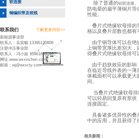
软连接
除了普通的
铝软连接
防电晕的扁平薄铜片导
铜编织带及绞线
性能。
叠片式绝缘软母排的
联系我们
了解更多内容>>
格以及叠片层数也都有
新能源事业部
由于铜导体可以在绝缘
联系人：吴宸毓 13395130808
上铜带宽厚比差别大，
注塑冲压事业部
得叠片式绝缘软母排可
联系人：冯小姐 15961886195
网址:www.wxxinchen.com
由于趋肤效应的影响，
邮箱：wj@wxxcty.com
在临近导线外表的一薄
体截面积可以承载更大
间。
当叠片式绝缘软母排经
可以轻易回复原有形状
连接固定。
具备诸多优异性的叠片
中的应用，并且获得了
相关新闻：