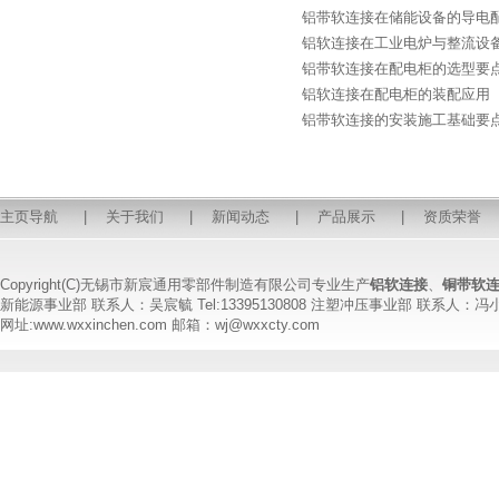
铝带软连接在储能设备的导电
铝软连接在工业电炉与整流设
铝带软连接在配电柜的选型要
铝软连接在配电柜的装配应用
铝带软连接的安装施工基础要
主页导航
|
关于我们
|
新闻动态
|
产品展示
|
资质荣誉
Copyright(C)无锡市新宸通用零部件制造有限公司专业生产
铝软连接
、
铜带软
新能源事业部 联系人：吴宸毓 Tel:13395130808 注塑冲压事业部 联系人：冯小姐 T
网址:www.wxxinchen.com 邮箱：wj@wxxcty.com