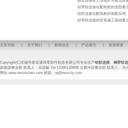
铝软连接在工业电炉与整流设
铝带软连接在配电柜的选型要
铝软连接在配电柜的装配应用
铝带软连接的安装施工基础要
主页导航
|
关于我们
|
新闻动态
|
产品展示
|
资质荣誉
Copyright(C)无锡市新宸通用零部件制造有限公司专业生产
铝软连接
、
铜带软
新能源事业部 联系人：吴宸毓 Tel:13395130808 注塑冲压事业部 联系人：冯小姐 T
网址:www.wxxinchen.com 邮箱：wj@wxxcty.com