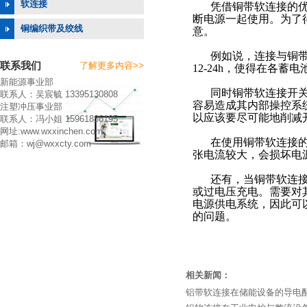
软连接
凭借铜带软连接的
断电源一起使用。为了
铜编织带及绞线
意。
例如说，连接与铜
联系我们
了解更多内容>>
12-24h，使得在各
新能源事业部
同时铜带软连接开
联系人：吴宸毓 13395130808
容易造成其内部操控系
注塑冲压事业部
以应该要尽可能地削减
联系人：冯小姐 15961886195
网址:www.wxxinchen.com
在使用铜带软连接
邮箱：wj@wxxcty.com
张电流较大，会损坏电
还有，当铜带软连
或过电压充电。需要对
电源供电系统，因此可
的问题。
相关新闻：
铝带软连接在储能设备的导电