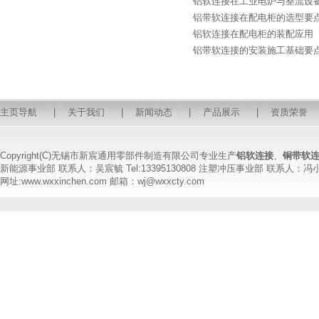
铝软连接在工业电炉与整流设
铝带软连接在配电柜的选型要
铝软连接在配电柜的装配应用
铝带软连接的安装施工基础要
主页导航
|
关于我们
|
新闻动态
|
产品展示
|
资质荣誉
Copyright(C)无锡市新宸通用零部件制造有限公司专业生产
铝软连接
、
铜带软
新能源事业部 联系人：吴宸毓 Tel:13395130808 注塑冲压事业部 联系人：冯小姐 T
网址:www.wxxinchen.com 邮箱：wj@wxxcty.com