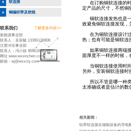
软连接
在订购铜软连接的
定产品的尺寸，不然铜
铜编织带及绞线
铜软连接发热也是
效避免铜软连接发现，
联系我们
了解更多内容>>
在为铜软连接设计
新能源事业部
热；也有可能是铜软连
联系人：吴宸毓 13395130808
注塑冲压事业部
如果铜软连接两端
联系人：冯小姐 15961886195
面厚度不一样的时候，
网址:www.wxxinchen.com
邮箱：wj@wxxcty.com
当铜软连接使用时
另外，安装铜软连接时
所以不管是哪一种
太准确或者是估计的数
相关新闻：
铝带软连接在储能设备的导电