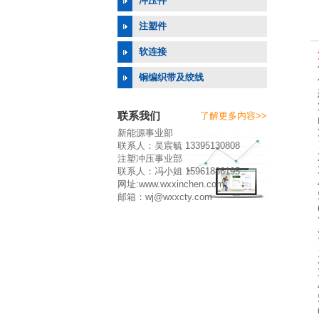
冲压件
注塑件
软连接
铜编织带及绞线
联系我们
了解更多内容>>
新能源事业部
联系人：吴宸毓 13395130808
注塑冲压事业部
联系人：冯小姐 15961886195
网址:www.wxxinchen.com
邮箱：wj@wxxcty.com