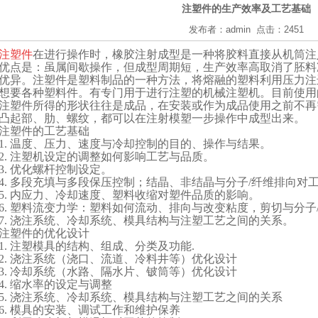
注塑件的生产效率及工艺基础
发布者：admin 点击：2451
注塑件
在进行操作时，橡胶注射成型是一种将胶料直接从机筒注
优点是：虽属间歇操作，但成型周期短，生产效率高取消了胚料
优异。注塑件是塑料制品的一种方法，将熔融的塑料利用压力注
想要各种塑料件。有专门用于进行注塑的机械注塑机。目前使用
注塑件所得的形状往往是成品，在安装或作为成品使用之前不再
凸起部、肋、螺纹，都可以在注射模塑一步操作中成型出来。
注塑件的工艺基础
1.
温度、压力、速度与冷却控制的目的、操作与结果。
2.
注塑机设定的调整如何影响工艺与品质。
3.
优化螺杆控制设定。
4.
多段充填与多段保压控制；结晶、非结晶与分子/纤维排向对
5.
内应力、冷却速度、塑料收缩对塑件品质的影响。
6.
塑料流变力学：塑料如何流动、排向与改变粘度，剪切与分子
7.
浇注系统、冷却系统、模具结构与注塑工艺之间的关系。
注塑件的优化设计
1.
注塑模具的结构、组成、分类及功能
.
2.
浇注系统（浇口、流道、冷料井等）优化设计
3.
冷却系统（水路、隔水片、铍筒等）优化设计
4.
缩水率的设定与调整
5.
浇注系统、冷却系统、模具结构与注塑工艺之间的关系
6.
模具的安装、调试工作和维护保养